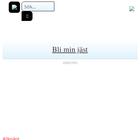
Bli min jäst
Allmänt