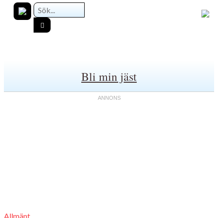
Bli min jäst
Allmänt