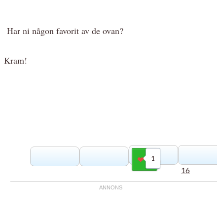
Har ni någon favorit av de ovan?
Kram!
1
Gilla
16