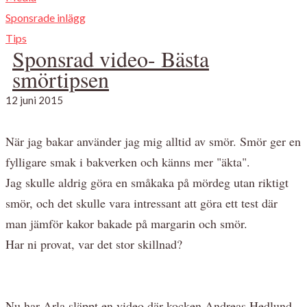
Sponsrade inlägg
Tips
Sponsrad video- Bästa
smörtipsen
12 juni 2015
När jag bakar använder jag mig alltid av smör. Smör ger en
fylligare smak i bakverken och känns mer "äkta".
Jag skulle aldrig göra en småkaka på mördeg utan riktigt
smör, och det skulle vara intressant att göra ett test där
man jämför kakor bakade på margarin och smör.
Har ni provat, var det stor skillnad?
Nu har Arla släppt en video där kocken Andreas Hedlund