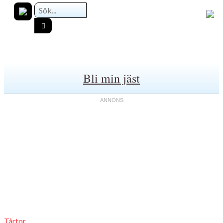
Bli min jäst
Tårtor