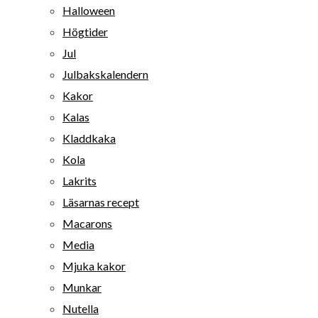
Halloween
Högtider
Jul
Julbakskalendern
Kakor
Kalas
Kladdkaka
Kola
Lakrits
Läsarnas recept
Macarons
Media
Mjuka kakor
Munkar
Nutella