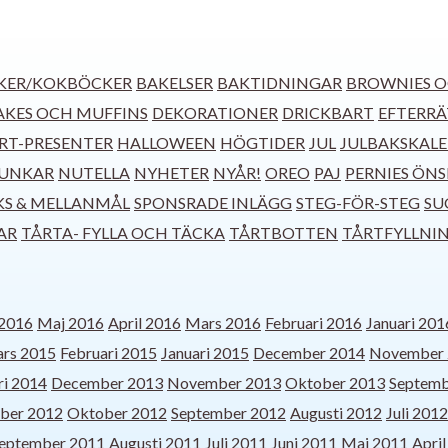
KER/KOKBÖCKER
BAKELSER
BAKTIDNINGAR
BROWNIES O
KES OCH MUFFINS
DEKORATIONER
DRICKBART
EFTERRÄ
RT-PRESENTER
HALLOWEEN
HÖGTIDER
JUL
JULBAKSKAL
UNKAR
NUTELLA
NYHETER
NYÅR!
OREO
PAJ
PERNIES ÖN
KS & MELLANMÅL
SPONSRADE INLÄGG
STEG-FÖR-STEG
SU
AR
TÅRTA- FYLLA OCH TÄCKA
TÅRTBOTTEN
TÅRTFYLLNI
 2016
Maj 2016
April 2016
Mars 2016
Februari 2016
Januari 201
rs 2015
Februari 2015
Januari 2015
December 2014
November 
ri 2014
December 2013
November 2013
Oktober 2013
Septemb
ber 2012
Oktober 2012
September 2012
Augusti 2012
Juli 2012
eptember 2011
Augusti 2011
Juli 2011
Juni 2011
Maj 2011
Apri