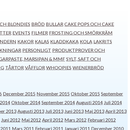
CH BLONDIES
BRÖD
BULLAR
CAKE POPS OCH CAKE
TTER
EVENTS
FILMER
FROSTING OCH SMÖRKRÄM
ENDERN
KAKOR
KALAS
KLADDKAKA
KOLA
LAKRITS
SKNINGAR
PERSONLIGT
PRODUKTPROVER OCH
GARPASTE, MARSIPAN & MMF
SYLT, SAFT OCH
NG
TÅRTOR
VÅFFLOR
WHOOPIES
WIENERBRÖD
6
December 2015
November 2015
Oktober 2015
September
2014
Oktober 2014
September 2014
Augusti 2014
Juli 2014
er 2013
Augusti 2013
Juli 2013
Juni 2013
Maj 2013
April 2013
Juni 2012
Maj 2012
April 2012
Mars 2012
Februari 2012
l 2011
Mars 2011
Februari 2011
Januari 2011
December 2010