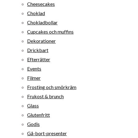
Cheesecakes
Choklad
Chokladbollar
Cupcakes och muffins
Dekorationer
Drickbart
Efterrätter
Events
Filmer
Frosting och smörkräm
Frukost & brunch
Glass
Glutenfritt
Godis
Gå-bort-presenter