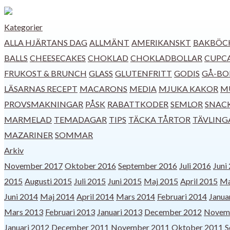
Kategorier
ALLA HJÄRTANS DAG
ALLMÄNT
AMERIKANSKT
BAKBÖC
BALLS
CHEESECAKES
CHOKLAD
CHOKLADBOLLAR
CUPCA
FRUKOST & BRUNCH
GLASS
GLUTENFRITT
GODIS
GÅ-BO
LÄSARNAS RECEPT
MACARONS
MEDIA
MJUKA KAKOR
M
PROVSMAKNINGAR
PÅSK
RABATTKODER
SEMLOR
SNAC
MARMELAD
TEMADAGAR
TIPS
TÄCKA TÅRTOR
TÄVLING
MAZARINER
SOMMAR
Arkiv
November 2017
Oktober 2016
September 2016
Juli 2016
Juni
2015
Augusti 2015
Juli 2015
Juni 2015
Maj 2015
April 2015
Ma
Juni 2014
Maj 2014
April 2014
Mars 2014
Februari 2014
Janua
Mars 2013
Februari 2013
Januari 2013
December 2012
Novem
Januari 2012
December 2011
November 2011
Oktober 2011
S