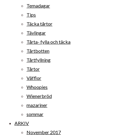
Temadagar
Tips
Täcka tårtor
Tävlingar
Tårta- fylla och täcka
Tårtbotten
Tårtfyllning
Tårtor
Våfflor
Whoopies
Wienerbröd
mazariner
sommar
ARKIV
November 2017