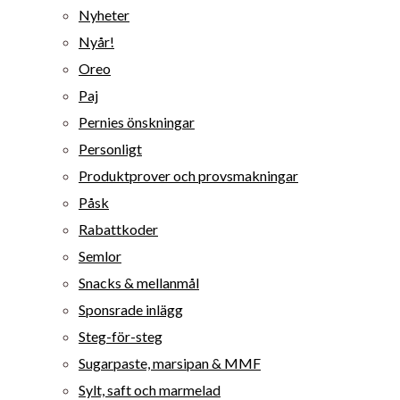
Nyheter
Nyår!
Oreo
Paj
Pernies önskningar
Personligt
Produktprover och provsmakningar
Påsk
Rabattkoder
Semlor
Snacks & mellanmål
Sponsrade inlägg
Steg-för-steg
Sugarpaste, marsipan & MMF
Sylt, saft och marmelad