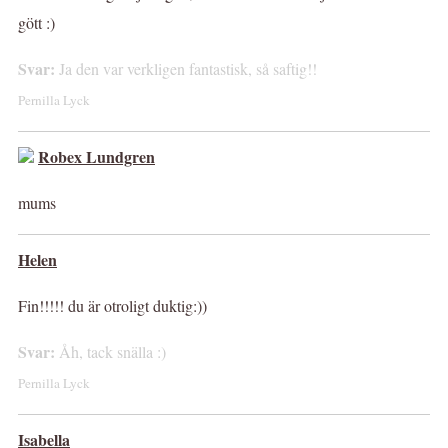
gött :)
Svar:
Ja den var verkligen fantastisk, så saftig!!
Pernilla Lyck
Robex Lundgren
mums
Helen
Fin!!!!! du är otroligt duktig:))
Svar:
Åh, tack snälla :)
Pernilla Lyck
Isabella