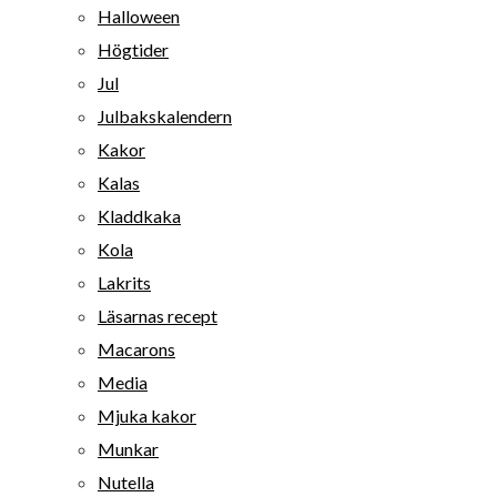
Halloween
Högtider
Jul
Julbakskalendern
Kakor
Kalas
Kladdkaka
Kola
Lakrits
Läsarnas recept
Macarons
Media
Mjuka kakor
Munkar
Nutella