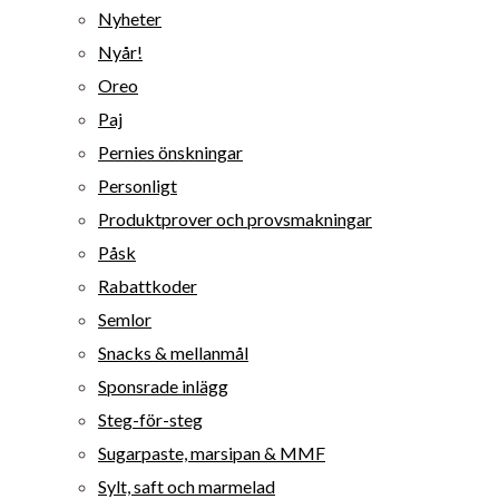
Nyheter
Nyår!
Oreo
Paj
Pernies önskningar
Personligt
Produktprover och provsmakningar
Påsk
Rabattkoder
Semlor
Snacks & mellanmål
Sponsrade inlägg
Steg-för-steg
Sugarpaste, marsipan & MMF
Sylt, saft och marmelad