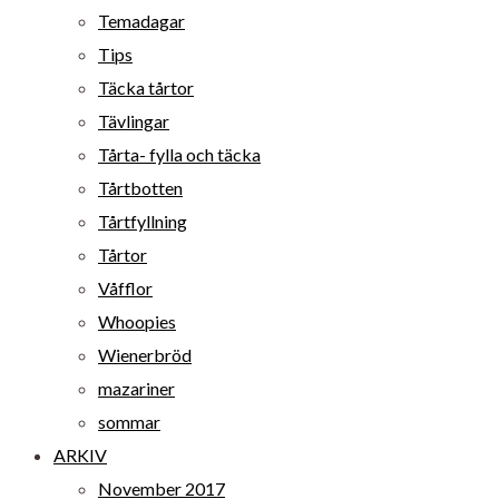
Temadagar
Tips
Täcka tårtor
Tävlingar
Tårta- fylla och täcka
Tårtbotten
Tårtfyllning
Tårtor
Våfflor
Whoopies
Wienerbröd
mazariner
sommar
ARKIV
November 2017