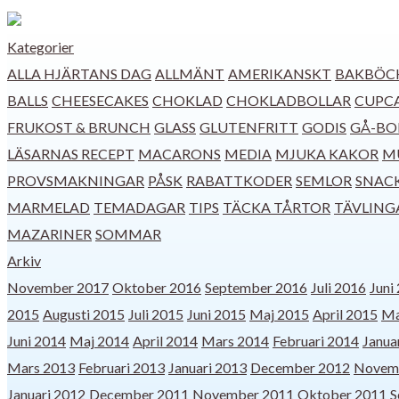
Kategorier
ALLA HJÄRTANS DAG
ALLMÄNT
AMERIKANSKT
BAKBÖC
BALLS
CHEESECAKES
CHOKLAD
CHOKLADBOLLAR
CUPCA
FRUKOST & BRUNCH
GLASS
GLUTENFRITT
GODIS
GÅ-BO
LÄSARNAS RECEPT
MACARONS
MEDIA
MJUKA KAKOR
M
PROVSMAKNINGAR
PÅSK
RABATTKODER
SEMLOR
SNAC
MARMELAD
TEMADAGAR
TIPS
TÄCKA TÅRTOR
TÄVLING
MAZARINER
SOMMAR
Arkiv
November 2017
Oktober 2016
September 2016
Juli 2016
Juni
2015
Augusti 2015
Juli 2015
Juni 2015
Maj 2015
April 2015
Ma
Juni 2014
Maj 2014
April 2014
Mars 2014
Februari 2014
Janua
Mars 2013
Februari 2013
Januari 2013
December 2012
Novem
Januari 2012
December 2011
November 2011
Oktober 2011
S