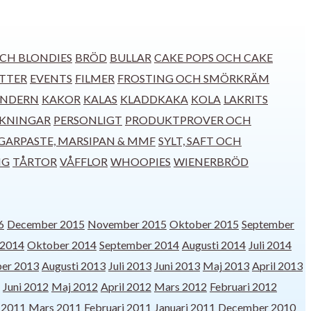
CH BLONDIES
BRÖD
BULLAR
CAKE POPS OCH CAKE
TTER
EVENTS
FILMER
FROSTING OCH SMÖRKRÄM
ENDERN
KAKOR
KALAS
KLADDKAKA
KOLA
LAKRITS
SKNINGAR
PERSONLIGT
PRODUKTPROVER OCH
GARPASTE, MARSIPAN & MMF
SYLT, SAFT OCH
NG
TÅRTOR
VÅFFLOR
WHOOPIES
WIENERBRÖD
6
December 2015
November 2015
Oktober 2015
September
2014
Oktober 2014
September 2014
Augusti 2014
Juli 2014
er 2013
Augusti 2013
Juli 2013
Juni 2013
Maj 2013
April 2013
Juni 2012
Maj 2012
April 2012
Mars 2012
Februari 2012
l 2011
Mars 2011
Februari 2011
Januari 2011
December 2010