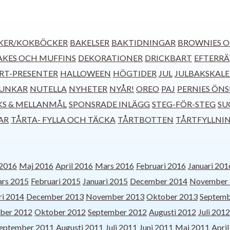
KER/KOKBÖCKER
BAKELSER
BAKTIDNINGAR
BROWNIES O
KES OCH MUFFINS
DEKORATIONER
DRICKBART
EFTERRÄ
RT-PRESENTER
HALLOWEEN
HÖGTIDER
JUL
JULBAKSKAL
UNKAR
NUTELLA
NYHETER
NYÅR!
OREO
PAJ
PERNIES ÖN
KS & MELLANMÅL
SPONSRADE INLÄGG
STEG-FÖR-STEG
SU
AR
TÅRTA- FYLLA OCH TÄCKA
TÅRTBOTTEN
TÅRTFYLLNI
 2016
Maj 2016
April 2016
Mars 2016
Februari 2016
Januari 201
rs 2015
Februari 2015
Januari 2015
December 2014
November 
ri 2014
December 2013
November 2013
Oktober 2013
Septemb
ber 2012
Oktober 2012
September 2012
Augusti 2012
Juli 2012
eptember 2011
Augusti 2011
Juli 2011
Juni 2011
Maj 2011
Apri