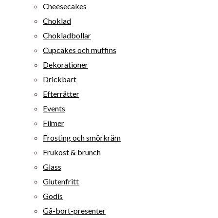
Cheesecakes
Choklad
Chokladbollar
Cupcakes och muffins
Dekorationer
Drickbart
Efterrätter
Events
Filmer
Frosting och smörkräm
Frukost & brunch
Glass
Glutenfritt
Godis
Gå-bort-presenter