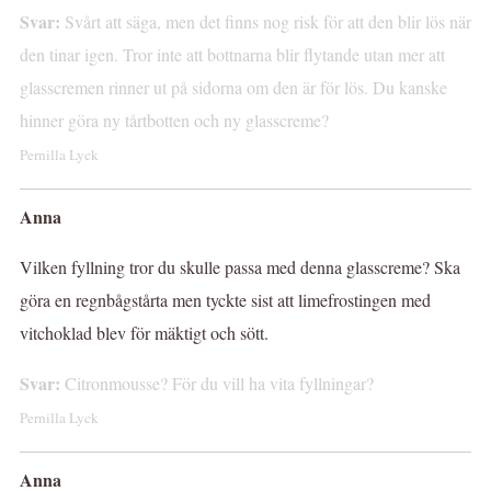
Svar:
Svårt att säga, men det finns nog risk för att den blir lös när
den tinar igen. Tror inte att bottnarna blir flytande utan mer att
glasscremen rinner ut på sidorna om den är för lös. Du kanske
hinner göra ny tårtbotten och ny glasscreme?
Pernilla Lyck
Anna
Vilken fyllning tror du skulle passa med denna glasscreme? Ska
göra en regnbågstårta men tyckte sist att limefrostingen med
vitchoklad blev för mäktigt och sött.
Svar:
Citronmousse? För du vill ha vita fyllningar?
Pernilla Lyck
Anna