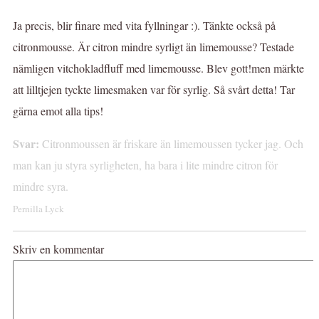
Ja precis, blir finare med vita fyllningar :). Tänkte också på
citronmousse. Är citron mindre syrligt än limemousse? Testade
nämligen vitchokladfluff med limemousse. Blev gott!men märkte
att lilltjejen tyckte limesmaken var för syrlig. Så svårt detta! Tar
gärna emot alla tips!
Svar:
Citronmoussen är friskare än limemoussen tycker jag. Och
man kan ju styra syrligheten, ha bara i lite mindre citron för
mindre syra.
Pernilla Lyck
Skriv en kommentar