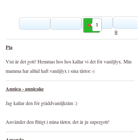
1
Gilla
8
Pia
Vist är det gott! Hemmas hos hos kallar vi det för vaniljlyx. Min
mamma har alltid haft vaniljlyx i sina tårtor:-)
Annica - annicake
Jag kallar den för gräddvaniljkräm :)
Använder den flitigt i mina tårtor, det är ju supergott!
Amanda