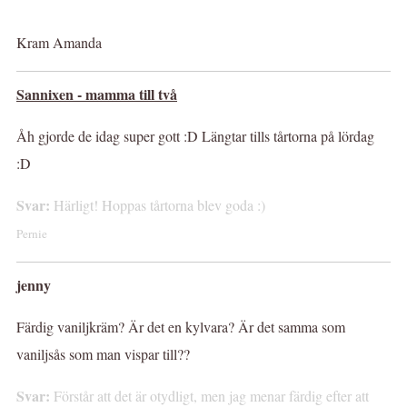
Kram Amanda
Sannixen - mamma till två
Åh gjorde de idag super gott :D Längtar tills tårtorna på lördag
:D
Svar:
Härligt! Hoppas tårtorna blev goda :)
Pernie
jenny
Färdig vaniljkräm? Är det en kylvara? Är det samma som
vaniljsås som man vispar till??
Svar:
Förstår att det är otydligt, men jag menar färdig efter att