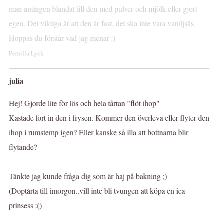
man antingen blandat till den med pulver och mjölk eller gjort
egen. Det viktiga är att den är fast, det ska inte vara vaniljsås.
Hoppas du förstår vad jag menar :)
Pernilla Lyck
julia
Hej! Gjorde lite för lös och hela tårtan "flöt ihop"
Kastade fort in den i frysen. Kommer den överleva eller flyter den
ihop i rumstemp igen? Eller kanske så illa att bottnarna blir
flytande?
Tänkte jag kunde fråga dig som är haj på bakning ;)
(Doptårta till imorgon..vill inte bli tvungen att köpa en ica-
prinsess :()