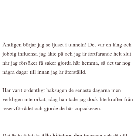
Äntligen börjar jag se ljuset i tunneln! Det var en lång och
jobbig influensa jag åkte på och jag är fortfarande helt slut
när jag försöker få saker gjorda här hemma, så det tar nog
några dagar till innan jag är återställd.
Har varit ordentligt baksugen de senaste dagarna men
verkligen inte orkat, idag hämtade jag dock lite krafter från
reservförrådet och gjorde de här cupcakesen.
Alla hjärtans dag
Det är ju faktiskt
imorgon och då vill