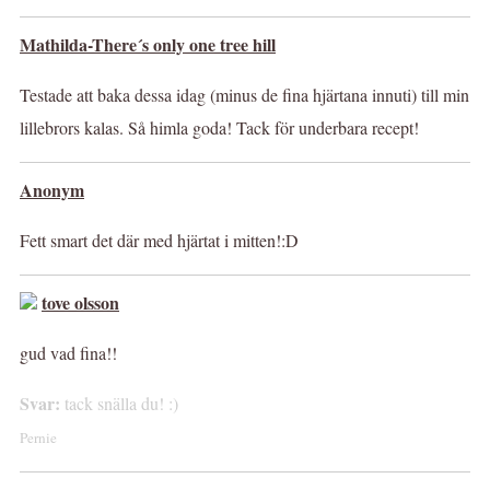
Mathilda-There´s only one tree hill
Testade att baka dessa idag (minus de fina hjärtana innuti) till min
lillebrors kalas. Så himla goda! Tack för underbara recept!
Anonym
Fett smart det där med hjärtat i mitten!:D
tove olsson
gud vad fina!!
Svar:
tack snälla du! :)
Pernie