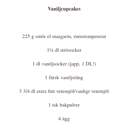
Vaniljcupcakes
225 g smör el margarin, rumstempererat
1½ dl strösocker
1 dl vaniljsocker (japp, 1 DL!)
1 färsk vaniljstång
3 3/4 dl extra fint vetemjöl/vanligt vetemjöl
1 tsk bakpulver
4 ägg