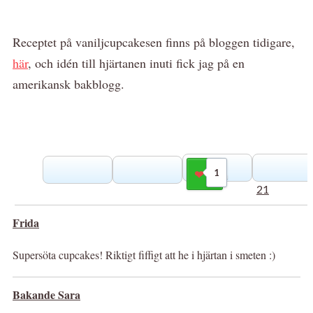
Receptet på vaniljcupcakesen finns på bloggen tidigare,
här
, och idén till hjärtanen inuti fick jag på en
amerikansk bakblogg.
1
Gilla
21
Frida
Supersöta cupcakes! Riktigt fiffigt att he i hjärtan i smeten :)
Bakande Sara