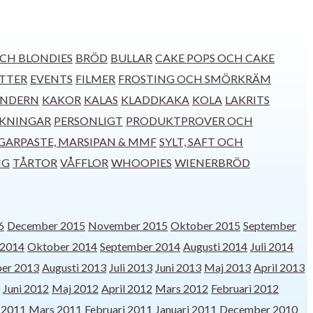
CH BLONDIES
BRÖD
BULLAR
CAKE POPS OCH CAKE
TTER
EVENTS
FILMER
FROSTING OCH SMÖRKRÄM
ENDERN
KAKOR
KALAS
KLADDKAKA
KOLA
LAKRITS
SKNINGAR
PERSONLIGT
PRODUKTPROVER OCH
GARPASTE, MARSIPAN & MMF
SYLT, SAFT OCH
NG
TÅRTOR
VÅFFLOR
WHOOPIES
WIENERBRÖD
6
December 2015
November 2015
Oktober 2015
September
2014
Oktober 2014
September 2014
Augusti 2014
Juli 2014
er 2013
Augusti 2013
Juli 2013
Juni 2013
Maj 2013
April 2013
Juni 2012
Maj 2012
April 2012
Mars 2012
Februari 2012
l 2011
Mars 2011
Februari 2011
Januari 2011
December 2010