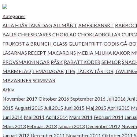
Kategorier
ALLA HJÄRTANS DAG
ALLMÄNT
AMERIKANSKT
BAKBÖC
BALLS
CHEESECAKES
CHOKLAD
CHOKLADBOLLAR
CUPCA
FRUKOST & BRUNCH
GLASS
GLUTENFRITT
GODIS
GÅ-BO
LÄSARNAS RECEPT
MACARONS
MEDIA
MJUKA KAKOR
M
PROVSMAKNINGAR
PÅSK
RABATTKODER
SEMLOR
SNAC
MARMELAD
TEMADAGAR
TIPS
TÄCKA TÅRTOR
TÄVLING
MAZARINER
SOMMAR
Arkiv
November 2017
Oktober 2016
September 2016
Juli 2016
Juni
2015
Augusti 2015
Juli 2015
Juni 2015
Maj 2015
April 2015
Ma
Juni 2014
Maj 2014
April 2014
Mars 2014
Februari 2014
Janua
Mars 2013
Februari 2013
Januari 2013
December 2012
Novem
Januari 2012
December 2011
November 2011
Oktober 2011
S