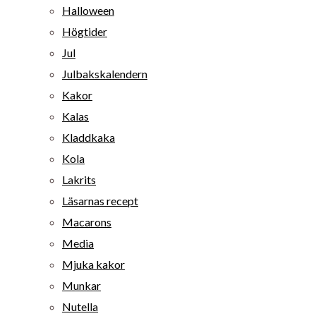
Halloween
Högtider
Jul
Julbakskalendern
Kakor
Kalas
Kladdkaka
Kola
Lakrits
Läsarnas recept
Macarons
Media
Mjuka kakor
Munkar
Nutella