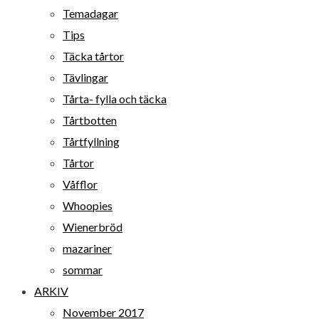
Temadagar
Tips
Täcka tårtor
Tävlingar
Tårta- fylla och täcka
Tårtbotten
Tårtfyllning
Tårtor
Våfflor
Whoopies
Wienerbröd
mazariner
sommar
ARKIV
November 2017