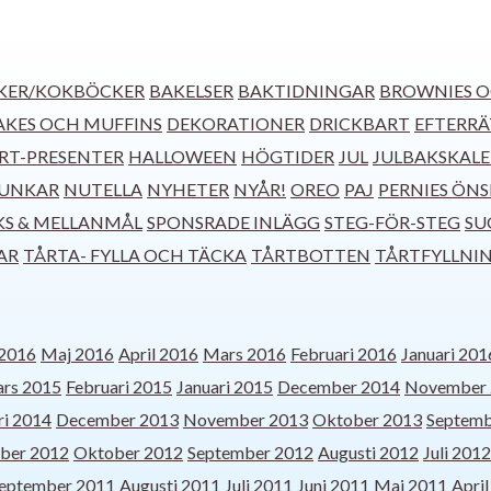
KER/KOKBÖCKER
BAKELSER
BAKTIDNINGAR
BROWNIES O
KES OCH MUFFINS
DEKORATIONER
DRICKBART
EFTERRÄ
RT-PRESENTER
HALLOWEEN
HÖGTIDER
JUL
JULBAKSKAL
UNKAR
NUTELLA
NYHETER
NYÅR!
OREO
PAJ
PERNIES ÖN
KS & MELLANMÅL
SPONSRADE INLÄGG
STEG-FÖR-STEG
SU
AR
TÅRTA- FYLLA OCH TÄCKA
TÅRTBOTTEN
TÅRTFYLLNI
 2016
Maj 2016
April 2016
Mars 2016
Februari 2016
Januari 201
rs 2015
Februari 2015
Januari 2015
December 2014
November 
ri 2014
December 2013
November 2013
Oktober 2013
Septemb
ber 2012
Oktober 2012
September 2012
Augusti 2012
Juli 2012
eptember 2011
Augusti 2011
Juli 2011
Juni 2011
Maj 2011
Apri