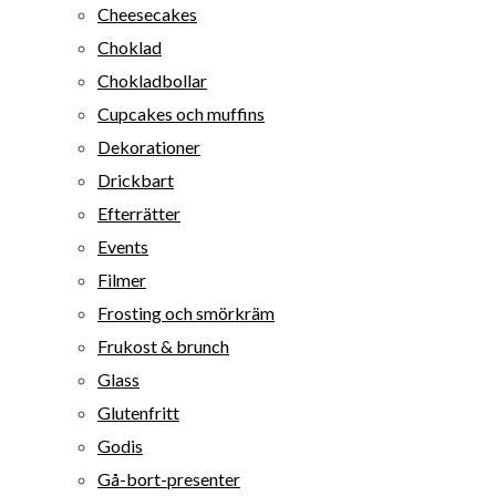
Cheesecakes
Choklad
Chokladbollar
Cupcakes och muffins
Dekorationer
Drickbart
Efterrätter
Events
Filmer
Frosting och smörkräm
Frukost & brunch
Glass
Glutenfritt
Godis
Gå-bort-presenter