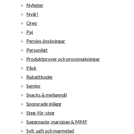
Nyheter
Nyår!
Oreo
Paj
Pernies önskningar
Personligt
Produktprover och provsmakningar
Påsk
Rabattkoder
Semlor
Snacks & mellanmål
Sponsrade inlägg
Steg-för-steg
Sugarpaste, marsipan & MMF
Sylt, saft och marmelad