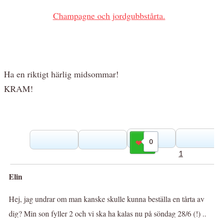
Champagne och jordgubbstårta.
Ha en riktigt härlig midsommar!
KRAM!
0
Gilla
1
Elin
Hej, jag undrar om man kanske skulle kunna beställa en tårta av
dig? Min son fyller 2 och vi ska ha kalas nu på söndag 28/6 (!) ..